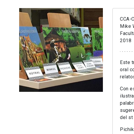
CCA-Cr
Mike 
Facult
2018
Este t
oral c
relato
Con e
ilustr
palabr
sugere
del st
Pichik