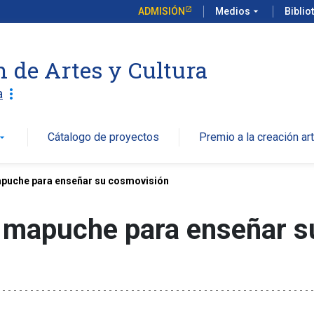
ADMISIÓN
Medios
arrow_drop_down
Biblio
n de Artes y Cultura
more_vert
a
Cátalogo de proyectos
Premio a la creación art
w_drop_down
apuche para enseñar su cosmovisión
s mapuche para enseñar 