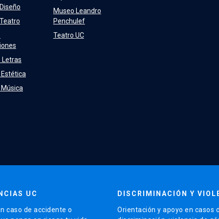
 Diseño
Museo Leandro
 Teatro
Penchulef
e
Teatro UC
iones
 Letras
 Estética
e Música
NCIAS UC
DISCRIMINACIÓN Y VIOL
n caso de accidente o
Orientación y apoyo en casos 