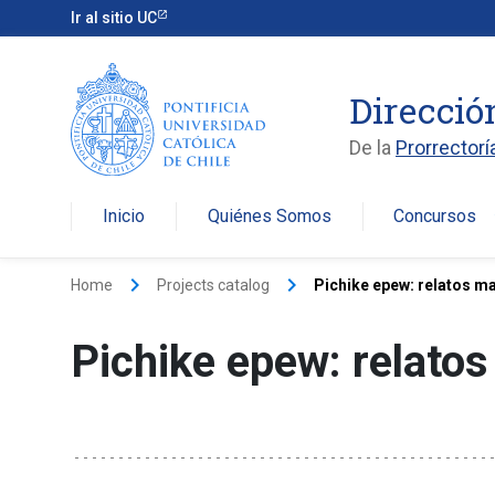
Ir al sitio UC
Direcció
De la
Prorrectorí
Inicio
Quiénes Somos
Concursos
arro
keyboard_arrow_right
keyboard_arrow_right
Home
Projects catalog
Pichike epew: relatos m
Pichike epew: relato