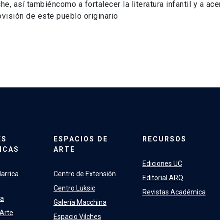
e, así tambiéncomo a fortalecer la literatura infantil y a acer
isión de este pueblo originario
ES
ESPACIOS DE
RECURSOS
ICAS
ARTE
Ediciones UC
arrica
Centro de Extensión
Editorial ARQ
Centro Luksic
Revistas Académica
ra
Galería Macchina
 Arte
Espacio Vilches