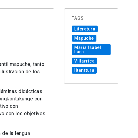
TAGS
Literatura
Mapuche
María Isabel
Lara
Villarrica
antil mapuche, tanto
literatura
ilustración de los
láminas didácticas
Longkontukunge con
tivo con
vo con los objetivos
 de la lengua