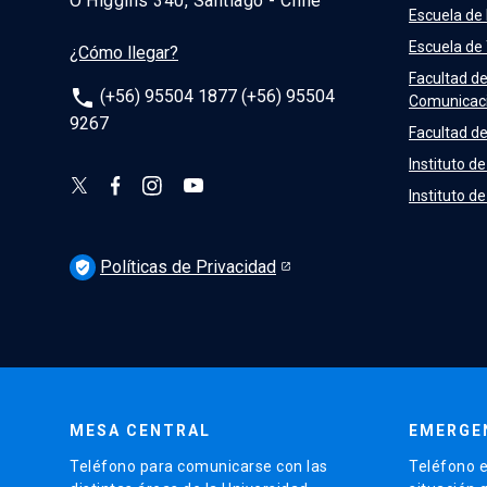
O’Higgins 340, Santiago - Chile
Escuela de
Escuela de
¿Cómo llegar?
Facultad d
phone
(+56) 95504 1877 (+56) 95504
Comunicac
9267
Facultad de
Instituto de
Instituto d
Políticas de Privacidad
verified_user
MESA CENTRAL
EMERGE
Teléfono para comunicarse con las
Teléfono e