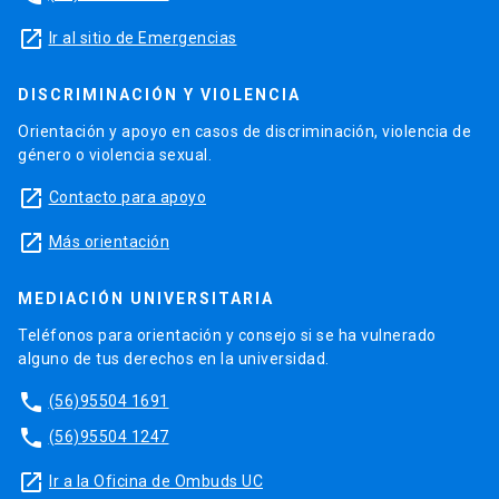
launch
Ir al sitio de Emergencias
DISCRIMINACIÓN Y VIOLENCIA
Orientación y apoyo en casos de discriminación, violencia de
género o violencia sexual.
launch
Contacto para apoyo
launch
Más orientación
MEDIACIÓN UNIVERSITARIA
Teléfonos para orientación y consejo si se ha vulnerado
alguno de tus derechos en la universidad.
phone
(56)95504 1691
phone
(56)95504 1247
launch
Ir a la Oficina de Ombuds UC