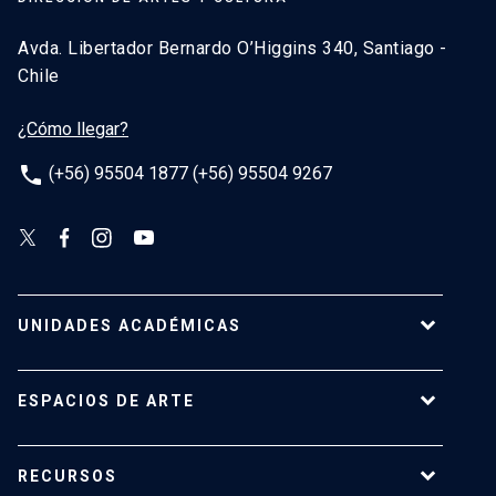
Avda. Libertador Bernardo O’Higgins 340, Santiago -
Chile
¿Cómo llegar?
phone
(+56) 95504 1877 (+56) 95504 9267
UNIDADES ACADÉMICAS
Campus Villarrica
ESPACIOS DE ARTE
Escuela de Arquitectura
Escuela de Arte
Centro de Extensión
RECURSOS
Escuela de Diseño
Centro Luksic