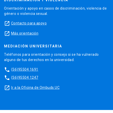
DISCRIMINACIÓN Y VIOLENCIA
Orientación y apoyo en casos de discriminación, violencia de
género o violencia sexual.
launch
Contacto para apoyo
launch
Más orientación
MEDIACIÓN UNIVERSITARIA
Teléfonos para orientación y consejo si se ha vulnerado
alguno de tus derechos en la universidad.
phone
(56)95504 1691
phone
(56)95504 1247
launch
Ir a la Oficina de Ombuds UC