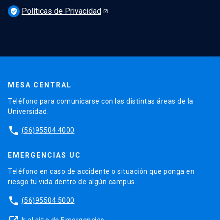
Políticas de Privacidad
verified_user
MESA CENTRAL
Teléfono para comunicarse con las distintas áreas de la
Universidad.
phone
(56)95504 4000
EMERGENCIAS UC
Teléfono en caso de accidente o situación que ponga en
riesgo tu vida dentro de algún campus.
phone
(56)95504 5000
Ir al sitio de Emergencias