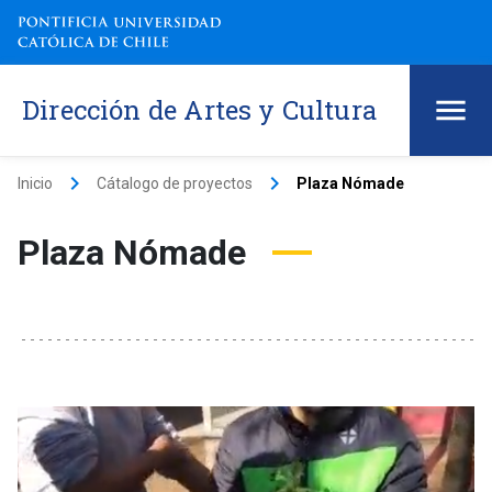
Dirección de Artes y Cultura
keyboard_arrow_right
keyboard_arrow_right
Inicio
Cátalogo de proyectos
Plaza Nómade
Plaza Nómade