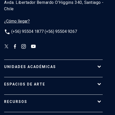
Avda. Libertador Bernardo O’Higgins 340, Santiago -
Chile
¿Cómo llegar?
phone
(+56) 95504 1877 (+56) 95504 9267
UNIDADES ACADÉMICAS
Campus Villarrica
ESPACIOS DE ARTE
Escuela de Arquitectura
Escuela de Arte
Centro de Extensión
RECURSOS
Escuela de Diseño
Centro Luksic
Escuela de Teatro
Galería Macchina
Ediciones UC