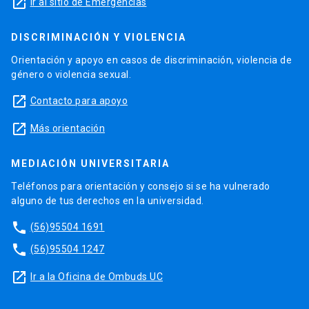
launch
Ir al sitio de Emergencias
DISCRIMINACIÓN Y VIOLENCIA
Orientación y apoyo en casos de discriminación, violencia de
género o violencia sexual.
launch
Contacto para apoyo
launch
Más orientación
MEDIACIÓN UNIVERSITARIA
Teléfonos para orientación y consejo si se ha vulnerado
alguno de tus derechos en la universidad.
phone
(56)95504 1691
phone
(56)95504 1247
launch
Ir a la Oficina de Ombuds UC