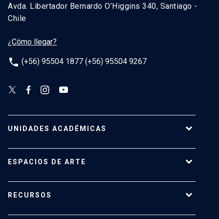
Avda. Libertador Bernardo O’Higgins 340, Santiago -
Chile
¿Cómo llegar?
phone
(+56) 95504 1877 (+56) 95504 9267
UNIDADES ACADÉMICAS
Campus Villarrica
ESPACIOS DE ARTE
Escuela de Arquitectura
Escuela de Arte
Centro de Extensión
RECURSOS
Escuela de Diseño
Centro Luksic
Escuela de Teatro
Galería Macchina