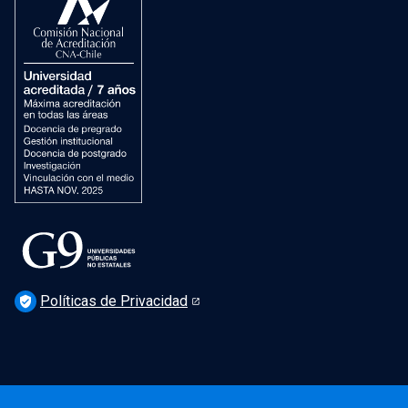
Dirección de Patrimonio Cultural
Dirección de Salud Mental, Comunidad y Bienestar
Políticas de Privacidad
verified_user