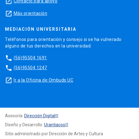
launch
Contacto para apoyo
launch
Más orientación
MEDIACIÓN UNIVERSITARIA
Teléfonos para orientación y consejo si se ha vulnerado
alguno de tus derechos en la universidad.
phone
(56)95504 1691
phone
(56)95504 1247
launch
Ir a la Oficina de Ombuds UC
Asesoría:
Dirección Digital
Diseño y Desarrollo:
Urantiacos
Sitio administrado por Dirección de Artes y Cultura