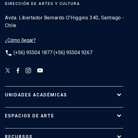
DIRECCIÓN DE ARTES Y CULTURA
Avda. Libertador Bernardo O’Higgins 340, Santiago -
Chile
¿Cómo llegar?
phone
(+56) 95504 1877 (+56) 95504 9267
UNIDADES ACADÉMICAS
Campus Villarrica
ESPACIOS DE ARTE
Escuela de Arquitectura
Escuela de Arte
Centro de Extensión
RECURSOS
Escuela de Diseño