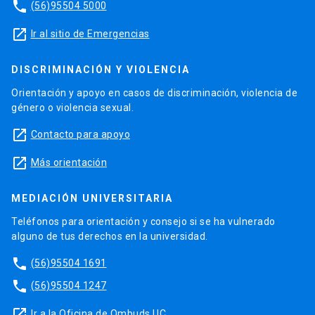
phone
(56)95504 5000
launch
Ir al sitio de Emergencias
DISCRIMINACIÓN Y VIOLENCIA
Orientación y apoyo en casos de discriminación, violencia de
género o violencia sexual.
launch
Contacto para apoyo
launch
Más orientación
MEDIACIÓN UNIVERSITARIA
Teléfonos para orientación y consejo si se ha vulnerado
alguno de tus derechos en la universidad.
phone
(56)95504 1691
phone
(56)95504 1247
launch
Ir a la Oficina de Ombuds UC