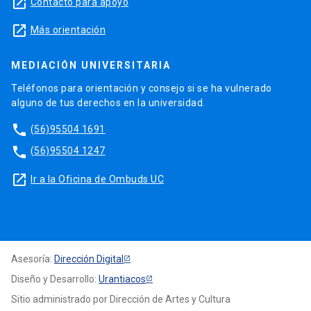
launch
Contacto para apoyo
launch
Más orientación
MEDIACIÓN UNIVERSITARIA
Teléfonos para orientación y consejo si se ha vulnerado
alguno de tus derechos en la universidad.
phone
(56)95504 1691
phone
(56)95504 1247
launch
Ir a la Oficina de Ombuds UC
Asesoría:
Dirección Digital
Diseño y Desarrollo:
Urantiacos
Sitio administrado por Dirección de Artes y Cultura