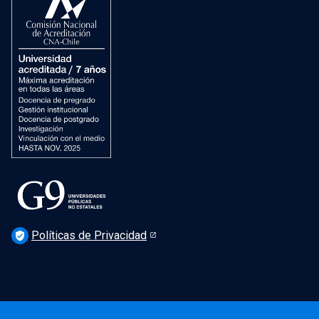
Dirección de Patrimonio Cultural
Dirección de Salud Mental, Comunidad y Bienestar
Políticas de Privacidad
verified_user