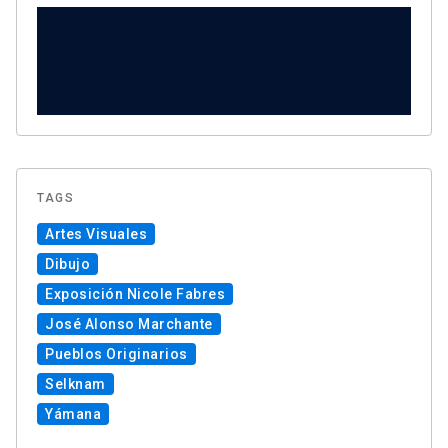
TAGS
Artes Visuales
Dibujo
Exposición Nicole Fabres
José Alonso Marchante
Pueblos Originarios
Selknam
Yámana