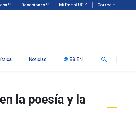
teca
Donaciones
Mi Portal UC
Correo
arrow_drop_down
search
ística
Noticias
ES
EN
language
 la poesía y la