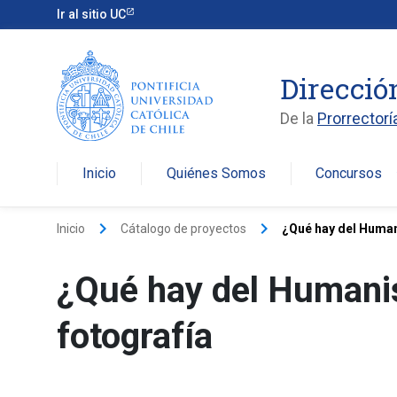
Ir al sitio UC
Direcció
De la
Prorrectorí
Inicio
Quiénes Somos
Concursos
arro
keyboard_arrow_right
keyboard_arrow_right
Inicio
Cátalogo de proyectos
¿Qué hay del Human
¿Qué hay del Humanis
fotografía