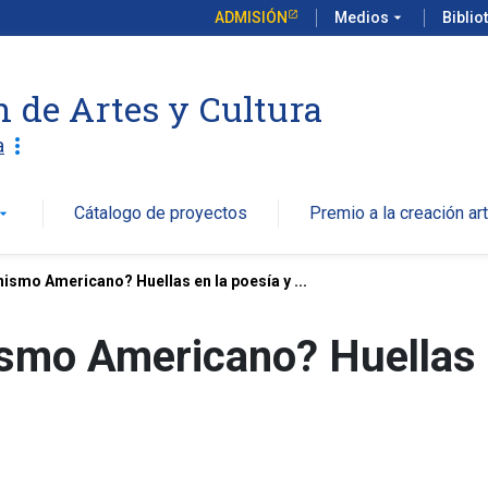
ADMISIÓN
Medios
arrow_drop_down
Biblio
n de Artes y Cultura
more_vert
a
Cátalogo de proyectos
Premio a la creación art
w_drop_down
ismo Americano? Huellas en la poesía y ...
mo Americano? Huellas en