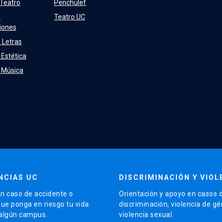
 Teatro
Penchulef
e
Teatro UC
iones
 Letras
 Estética
e Música
NCIAS UC
DISCRIMINACIÓN Y VIOL
n caso de accidente o
Orientación y apoyo en casos 
que ponga en riesgo tu vida
discriminación, violencia de g
 algún campus.
violencia sexual.