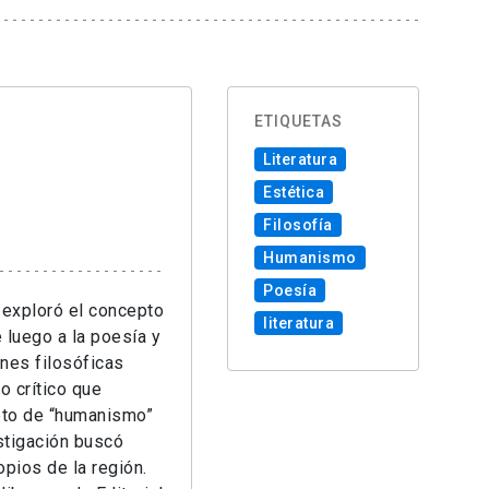
ETIQUETAS
Literatura
Estética
Filosofía
Humanismo
Poesía
 exploró el concepto
literatura
 luego a la poesía y
ones filosóficas
o crítico que
pto de “humanismo”
stigación buscó
pios de la región.