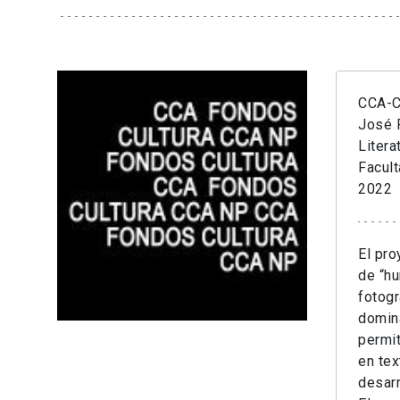
CCA-Cr
José 
Litera
Facul
2022
El pro
de “hu
fotogr
domina
permi
en tex
desarr