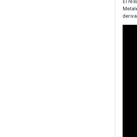
El res
Metale
deriva