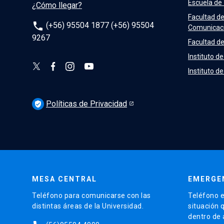
Escuela de
¿Cómo llegar?
Facultad d
phone
(+56) 95504 1877 (+56) 95504
Comunicac
9267
Facultad de
Instituto de
Instituto d
Políticas de Privacidad
verified_user
MESA CENTRAL
EMERGE
Teléfono para comunicarse con las
Teléfono e
distintas áreas de la Universidad.
situación 
dentro de