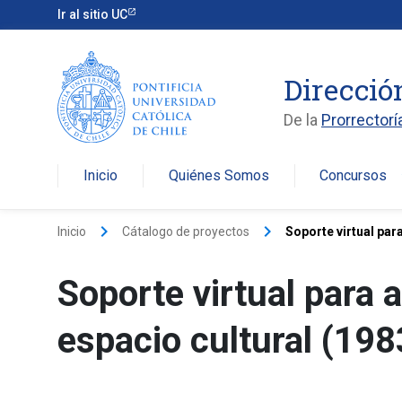
Ir al sitio UC
Direcció
De la
Prorrectorí
Inicio
Quiénes Somos
Concursos
arro
keyboard_arrow_right
keyboard_arrow_right
Inicio
Cátalogo de proyectos
Soporte virtual para
Soporte virtual para a
espacio cultural (19