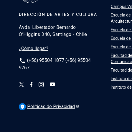
Campus Vill
DIRECCIÓN DE ARTES Y CULTURA
Escuela de
Arquitectu
Avda. Libertador Bernardo
Escuela de
O’Higgins 340, Santiago - Chile
Escuela de
Escuela de
¿Cómo llegar?
Facultad d
phone
(+56) 95504 1877 (+56) 95504
Comunicac
9267
Facultad de
Instituto de
Instituto d
Políticas de Privacidad
verified_user