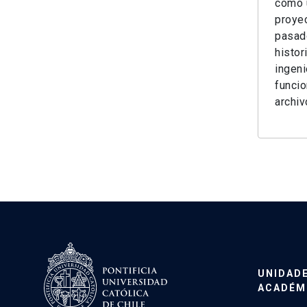
como u
proyec
pasado
histor
ingeni
fu
ncio
archi
UNIDAD
ACADÉM