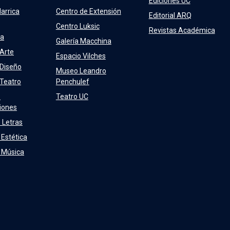
Ediciones UC
arrica
Centro de Extensión
Editorial ARQ
Centro Luksic
Revistas Académica
ra
Galería Macchina
 Arte
Espacio Vilches
 Diseño
Museo Leandro
 Teatro
Penchulef
e
Teatro UC
iones
 Letras
 Estética
e Música