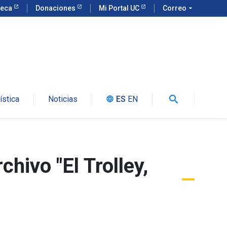
teca
Donaciones
Mi Portal UC
Correo
arrow_drop_down
search
ística
Noticias
ES
EN
language
chivo "El Trolley,