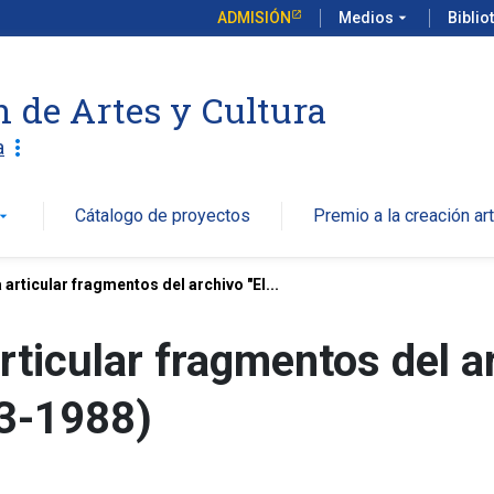
ADMISIÓN
Medios
arrow_drop_down
Biblio
n de Artes y Cultura
more_vert
a
Cátalogo de proyectos
Premio a la creación art
w_drop_down
 articular fragmentos del archivo "El...
rticular fragmentos del ar
83-1988)