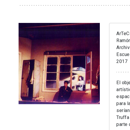
ArTeC
Ramón
Archi
Escue
2017
El obj
artíst
espaci
para l
serían
Truffa
pa
rte