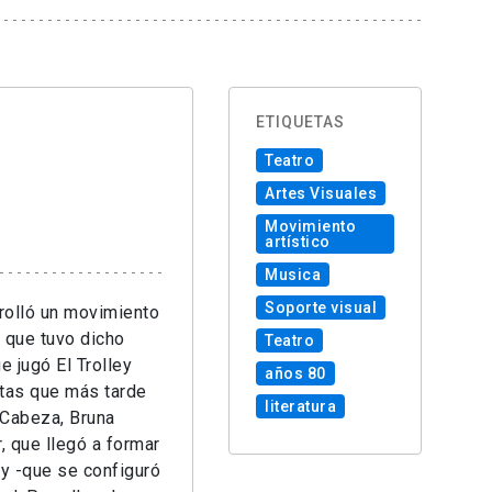
ETIQUETAS
Teatro
Artes Visuales
Movimiento
artístico
Musica
Soporte visual
rrolló un movimiento
a que tuvo dicho
Teatro
ue jugó El
Trolley
años 80
istas que más tarde
literatura
 Cabeza, Bruna
, que llegó a formar
ey
-que se configuró