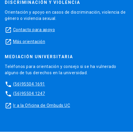
DISCRIMINACIÓN Y VIOLENCIA
Orientación y apoyo en casos de discriminación, violencia de
género o violencia sexual.
launch
Contacto para apoyo
launch
Más orientación
MEDIACIÓN UNIVERSITARIA
Teléfonos para orientación y consejo si se ha vulnerado
alguno de tus derechos en la universidad.
phone
(56)95504 1691
phone
(56)95504 1247
launch
Ir a la Oficina de Ombuds UC