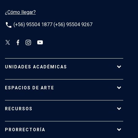
¿Cómo llegar?
phone
(+56) 95504 1877 (+56) 95504 9267
UNIDADES ACADÉMICAS
Campus Villarrica
ESPACIOS DE ARTE
Escuela de Arquitectura
Escuela de Arte
Centro de Extensión
RECURSOS
Escuela de Diseño
Centro Luksic
Escuela de Teatro
Galería Macchina
Ediciones UC
Facultad de Comunicaciones
PRORRECTORÍA
Espacio Vilches
Editorial ARQ
Facultad de Letras