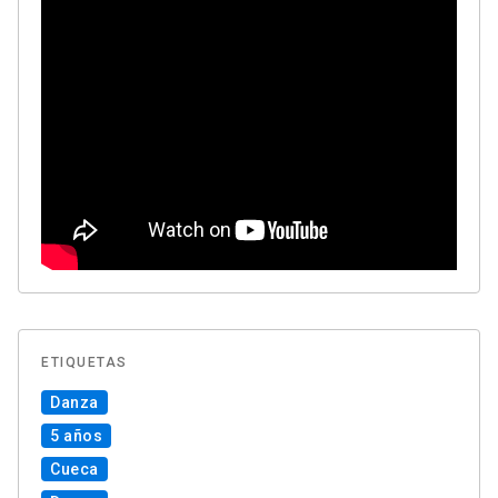
ETIQUETAS
Danza
5 años
Cueca