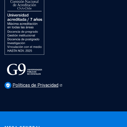
Dirección de Salud Mental, Comunidad y Bienestar
Políticas de Privacidad
verified_user