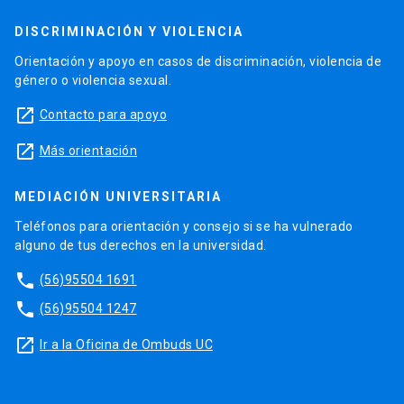
DISCRIMINACIÓN Y VIOLENCIA
Orientación y apoyo en casos de discriminación, violencia de
género o violencia sexual.
launch
Contacto para apoyo
launch
Más orientación
MEDIACIÓN UNIVERSITARIA
Teléfonos para orientación y consejo si se ha vulnerado
alguno de tus derechos en la universidad.
phone
(56)95504 1691
phone
(56)95504 1247
launch
Ir a la Oficina de Ombuds UC