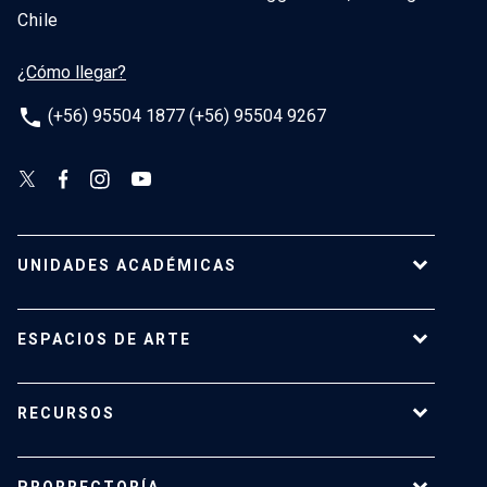
Chile
¿Cómo llegar?
phone
(+56) 95504 1877 (+56) 95504 9267
UNIDADES ACADÉMICAS
Campus Villarrica
ESPACIOS DE ARTE
Escuela de Arquitectura
Escuela de Arte
Centro de Extensión
RECURSOS
Escuela de Diseño
Centro Luksic
Escuela de Teatro
Galería Macchina
Ediciones UC
Facultad de Comunicaciones
PRORRECTORÍA