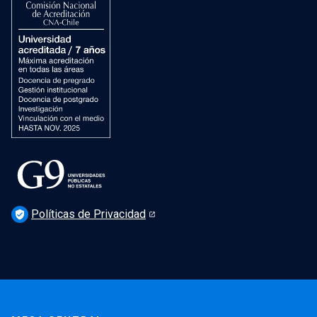
Dirección de Salud Mental, Comunidad y Bienestar
Políticas de Privacidad
verified_user