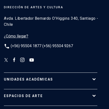
DIRECCIÓN DE ARTES Y CULTURA
Avda. Libertador Bernardo O’Higgins 340, Santiago -
Chile
¿Cómo llegar?
phone
(+56) 95504 1877 (+56) 95504 9267
UNIDADES ACADÉMICAS
Campus Villarrica
ESPACIOS DE ARTE
Escuela de Arquitectura
Escuela de Arte
Centro de Extensión