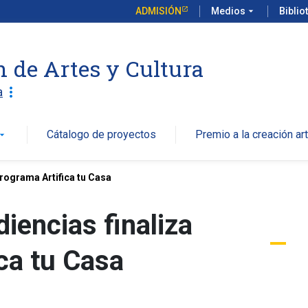
ADMISIÓN
Medios
arrow_drop_down
Biblio
n de Artes y Cultura
more_vert
a
Cátalogo de proyectos
Premio a la creación art
w_drop_down
programa Artifica tu Casa
iencias finaliza
ca tu Casa