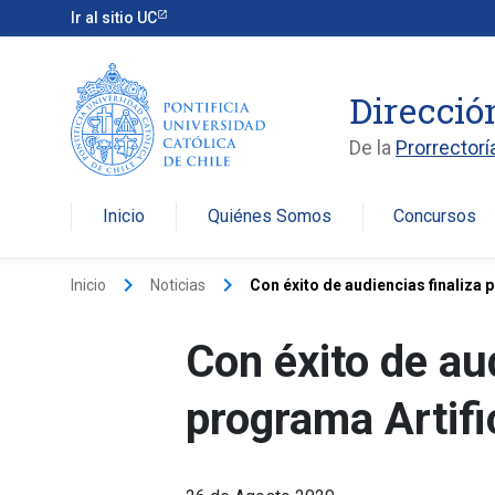
Ir al sitio UC
Direcció
De la
Prorrectorí
Inicio
Quiénes Somos
Concursos
arro
keyboard_arrow_right
keyboard_arrow_right
Inicio
Noticias
Con éxito de audiencias finaliza 
Con éxito de aud
programa Artifi