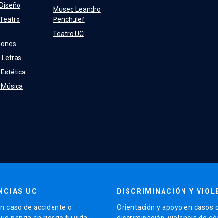
 Diseño
Museo Leandro
 Teatro
Penchulef
e
Teatro UC
iones
 Letras
 Estética
e Música
NCIAS UC
DISCRIMINACIÓN Y VIOL
n caso de accidente o
Orientación y apoyo en casos 
que ponga en riesgo tu vida
discriminación, violencia de g