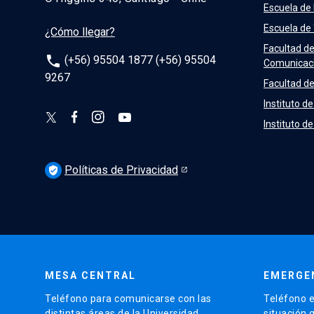
Escuela de
Escuela de
¿Cómo llegar?
Facultad d
phone
(+56) 95504 1877 (+56) 95504
Comunicac
9267
Facultad de
Instituto de
Instituto d
Políticas de Privacidad
verified_user
MESA CENTRAL
EMERGE
Teléfono para comunicarse con las
Teléfono e
distintas áreas de la Universidad.
situación 