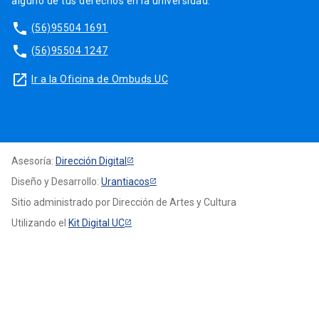
alguno de tus derechos en la universidad.
phone
(56)95504 1691
phone
(56)95504 1247
launch
Ir a la Oficina de Ombuds UC
Asesoría:
Dirección Digital
Diseño y Desarrollo:
Urantiacos
Sitio administrado por Dirección de Artes y Cultura
Utilizando el
Kit Digital UC