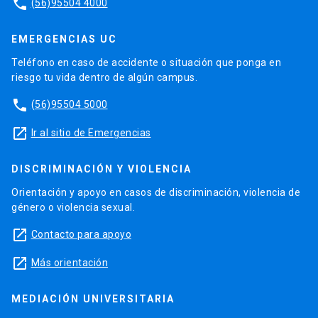
phone
(56)95504 4000
EMERGENCIAS UC
Teléfono en caso de accidente o situación que ponga en
riesgo tu vida dentro de algún campus.
phone
(56)95504 5000
launch
Ir al sitio de Emergencias
DISCRIMINACIÓN Y VIOLENCIA
Orientación y apoyo en casos de discriminación, violencia de
género o violencia sexual.
launch
Contacto para apoyo
launch
Más orientación
MEDIACIÓN UNIVERSITARIA