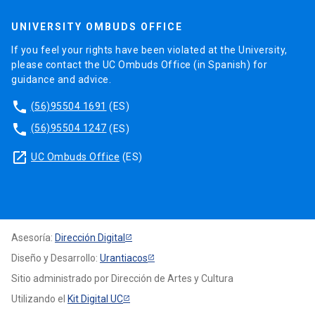
UNIVERSITY OMBUDS OFFICE
If you feel your rights have been violated at the University,
please contact the UC Ombuds Office (in Spanish) for
guidance and advice.
phone
(56)95504 1691
(ES)
phone
(56)95504 1247
(ES)
launch
UC Ombuds Office
(ES)
Asesoría:
Dirección Digital
Diseño y Desarrollo:
Urantiacos
Sitio administrado por Dirección de Artes y Cultura
Utilizando el
Kit Digital UC