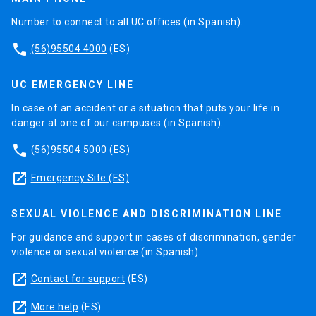
Number to connect to all UC offices (in Spanish).
phone
(56)95504 4000
(ES)
UC EMERGENCY LINE
In case of an accident or a situation that puts your life in
danger at one of our campuses (in Spanish).
phone
(56)95504 5000
(ES)
launch
Emergency Site (ES)
SEXUAL VIOLENCE AND DISCRIMINATION LINE
For guidance and support in cases of discrimination, gender
violence or sexual violence (in Spanish).
launch
Contact for support
(ES)
launch
More help
(ES)