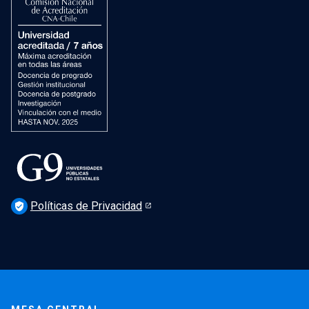
Dirección de Salud Mental, Comunidad y Bienestar
Políticas de Privacidad
verified_user