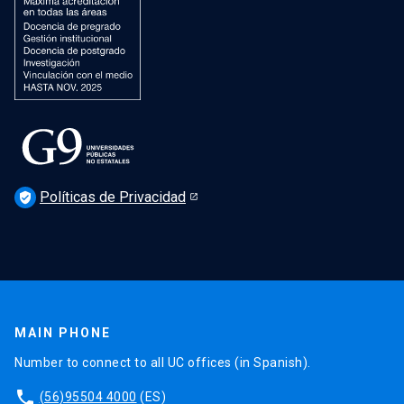
Políticas de Privacidad
verified_user
MAIN PHONE
Number to connect to all UC offices (in Spanish).
phone
(56)95504 4000
(ES)