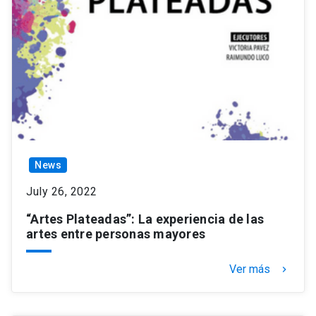
News
July 26, 2022
“Artes Plateadas”: La experiencia de las
artes entre personas mayores
Ver más
keyboard_arrow_right