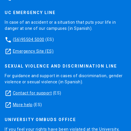
UC EMERGENCY LINE
In case of an accident or a situation that puts your life in
danger at one of our campuses (in Spanish).
phone
(56)95504 5000
(ES)
launch
Emergency Site (ES)
SEXUAL VIOLENCE AND DISCRIMINATION LINE
For guidance and support in cases of discrimination, gender
violence or sexual violence (in Spanish).
launch
Contact for support
(ES)
launch
More help
(ES)
UNIVERSITY OMBUDS OFFICE
If you feel your rights have been violated at the University,