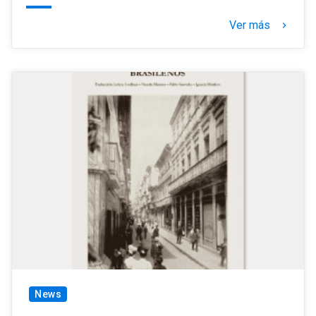
Ver más
keyboard_arrow_right
News