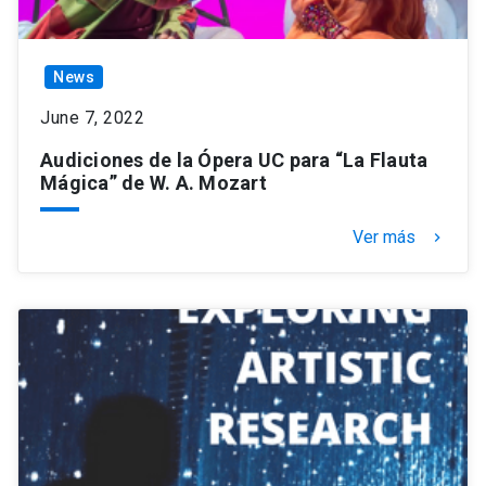
News
June 7, 2022
Audiciones de la Ópera UC para “La Flauta
Mágica” de W. A. Mozart
Ver más
keyboard_arrow_right