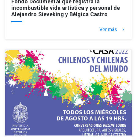
Fondo Documental que registra la
incombustible vida artística y personal de
Alejandro Sieveking y Bélgica Castro
Ver más
keyboard_arrow_right