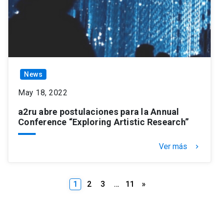
News
May 18, 2022
a2ru abre postulaciones para la Annual
Conference “Exploring Artistic Research”
Ver más
keyboard_arrow_right
Posts
1
2
3
…
11
»
pagination