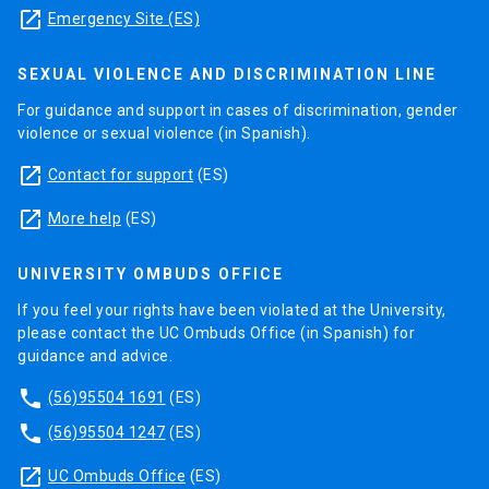
launch
Emergency Site (ES)
SEXUAL VIOLENCE AND DISCRIMINATION LINE
For guidance and support in cases of discrimination, gender
violence or sexual violence (in Spanish).
launch
Contact for support
(ES)
launch
More help
(ES)
UNIVERSITY OMBUDS OFFICE
If you feel your rights have been violated at the University,
please contact the UC Ombuds Office (in Spanish) for
guidance and advice.
phone
(56)95504 1691
(ES)
phone
(56)95504 1247
(ES)
launch
UC Ombuds Office
(ES)