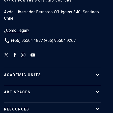
OFFICE FOR THE ARTS AND CULTURE
Avda. Libertador Bernardo O’Higgins 340, Santiago -
Chile
¿Cómo llegar?
phone
(+56) 95504 1877 (+56) 95504 9267
ACADEMIC UNITS
School of Architecture
ART SPACES
School of Arts
School of Design
UC Extension center
RESOURCES
School of Drama
Luksic Center