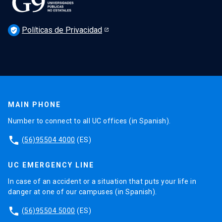
Políticas de Privacidad
verified_user
MAIN PHONE
Number to connect to all UC offices (in Spanish).
phone
(56)95504 4000
(ES)
UC EMERGENCY LINE
In case of an accident or a situation that puts your life in
danger at one of our campuses (in Spanish).
phone
(56)95504 5000
(ES)