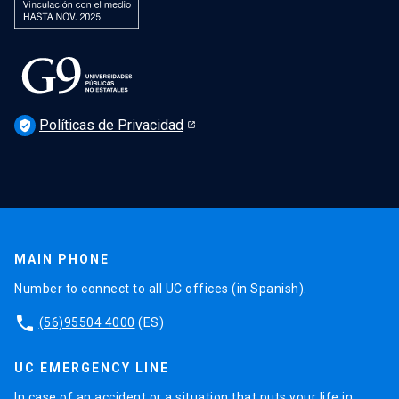
Políticas de Privacidad
verified_user
MAIN PHONE
Number to connect to all UC offices (in Spanish).
phone
(56)95504 4000
(ES)
UC EMERGENCY LINE
In case of an accident or a situation that puts your life in