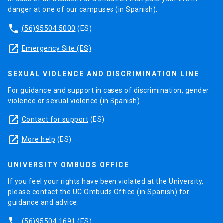
danger at one of our campuses (in Spanish).
phone
(56)95504 5000
(ES)
launch
Emergency Site (ES)
SEXUAL VIOLENCE AND DISCRIMINATION LINE
For guidance and support in cases of discrimination, gender
violence or sexual violence (in Spanish).
launch
Contact for support
(ES)
launch
More help
(ES)
UNIVERSITY OMBUDS OFFICE
If you feel your rights have been violated at the University,
please contact the UC Ombuds Office (in Spanish) for
guidance and advice.
phone
(56)95504 1691
(ES)