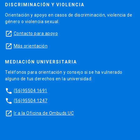
DISCRIMINACIÓN Y VIOLENCIA
Orientación y apoyo en casos de discriminación, violencia de
género o violencia sexual.
launch
Contacto para apoyo
launch
Más orientación
MEDIACIÓN UNIVERSITARIA
Teléfonos para orientación y consejo si se ha vulnerado
alguno de tus derechos en la universidad.
phone
(56)95504 1691
phone
(56)95504 1247
launch
Ir a la Oficina de Ombuds UC