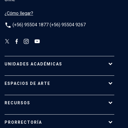
¿Cómo llegar?
phone
(+56) 95504 1877 (+56) 95504 9267
UNIDADES ACADÉMICAS
Campus Villarrica
ESPACIOS DE ARTE
Escuela de Arquitectura
Escuela de Arte
Centro de Extensión
RECURSOS
Escuela de Diseño
Centro Luksic
Escuela de Teatro
Galería Macchina
Ediciones UC
Facultad de Comunicaciones
PRORRECTORÍA
Espacio Vilches
Editorial ARQ
Facultad de Letras