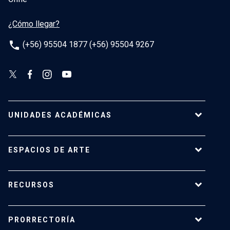
¿Cómo llegar?
phone
(+56) 95504 1877 (+56) 95504 9267
UNIDADES ACADÉMICAS
Campus Villarrica
ESPACIOS DE ARTE
Escuela de Arquitectura
Escuela de Arte
Centro de Extensión
RECURSOS
Escuela de Diseño
Centro Luksic
Escuela de Teatro
Galería Macchina
Ediciones UC
Facultad de Comunicaciones
PRORRECTORÍA
Espacio Vilches
Editorial ARQ
Facultad de Letras