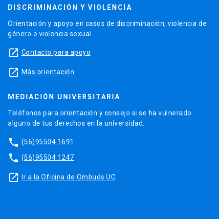
DISCRIMINACIÓN Y VIOLENCIA
Orientación y apoyo en casos de discriminación, violencia de
género o violencia sexual.
launch
Contacto para apoyo
launch
Más orientación
MEDIACIÓN UNIVERSITARIA
Teléfonos para orientación y consejo si se ha vulnerado
alguno de tus derechos en la universidad.
phone
(56)95504 1691
phone
(56)95504 1247
launch
Ir a la Oficina de Ombuds UC