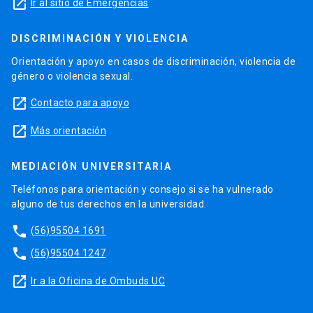
launch
Ir al sitio de Emergencias
DISCRIMINACIÓN Y VIOLENCIA
Orientación y apoyo en casos de discriminación, violencia de
género o violencia sexual.
launch
Contacto para apoyo
launch
Más orientación
MEDIACIÓN UNIVERSITARIA
Teléfonos para orientación y consejo si se ha vulnerado
alguno de tus derechos en la universidad.
phone
(56)95504 1691
phone
(56)95504 1247
launch
Ir a la Oficina de Ombuds UC