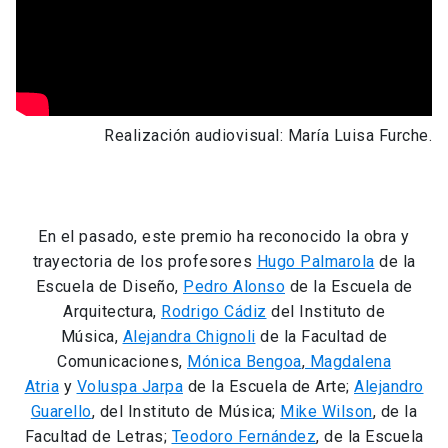
Realización audiovisual: María Luisa Furche.
En el pasado, este premio ha reconocido la obra y
trayectoria de los profesores
Hugo Palmarola
de la
Escuela de Diseño,
Pedro Alonso
de la Escuela de
Arquitectura,
Rodrigo Cádiz
del Instituto de
Música,
Alejandra Chignoli
de la Facultad de
Comunicaciones,
Mónica Bengoa
,
Magdalena
Atria
y
Voluspa Jarpa
de la Escuela de Arte;
Alejandro
Guarello
, del Instituto de Música;
Mike Wilson
, de la
Facultad de Letras;
Teodoro Fernández
, de la Escuela