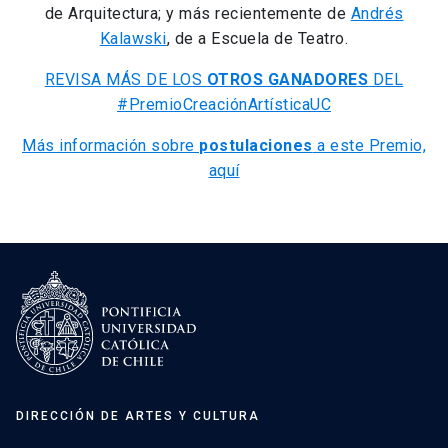
de Arquitectura; y más recientemente de
Andrés
Kalawski
, de a Escuela de Teatro.
REVISA MÁS DE LOS
OTROS GANADORES
DEL
#PremioCreaciónArtísticaUC
Más información sobre
postulaciones
a este Premio,
aquí
DIRECCIÓN DE ARTES Y CULTURA