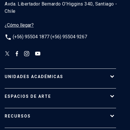
Avda. Libertador Bernardo O’Higgins 340, Santiago -
Chile
¿Cómo llegar?
phone
(+56) 95504 1877 (+56) 95504 9267
UNIDADES ACADÉMICAS
Campus Villarrica
ESPACIOS DE ARTE
Escuela de Arquitectura
Escuela de Arte
Centro de Extensión
RECURSOS
Escuela de Diseño
Centro Luksic
Escuela de Teatro
Galería Macchina