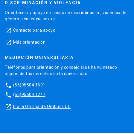
DISCRIMINACIÓN Y VIOLENCIA
Orientación y apoyo en casos de discriminación, violencia de
género o violencia sexual.
launch
Contacto para apoyo
launch
Más orientación
MEDIACIÓN UNIVERSITARIA
Teléfonos para orientación y consejo si se ha vulnerado
alguno de tus derechos en la universidad.
phone
(56)95504 1691
phone
(56)95504 1247
launch
Ir a la Oficina de Ombuds UC