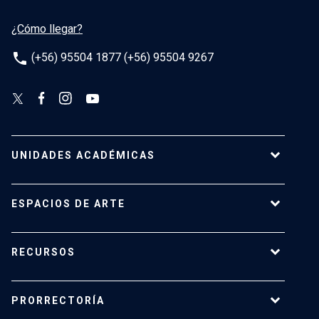
¿Cómo llegar?
phone
(+56) 95504 1877 (+56) 95504 9267
UNIDADES ACADÉMICAS
Campus Villarrica
ESPACIOS DE ARTE
Escuela de Arquitectura
Escuela de Arte
Centro de Extensión
RECURSOS
Escuela de Diseño
Centro Luksic
Escuela de Teatro
Galería Macchina
Ediciones UC
Facultad de Comunicaciones
PRORRECTORÍA
Espacio Vilches
Editorial ARQ
Facultad de Letras