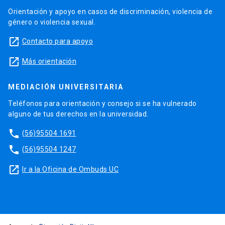
Orientación y apoyo en casos de discriminación, violencia de
género o violencia sexual.
launch
Contacto para apoyo
launch
Más orientación
MEDIACIÓN UNIVERSITARIA
Teléfonos para orientación y consejo si se ha vulnerado
alguno de tus derechos en la universidad.
phone
(56)95504 1691
phone
(56)95504 1247
launch
Ir a la Oficina de Ombuds UC