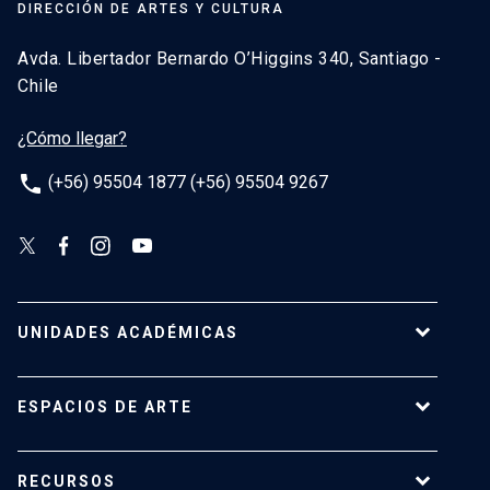
DIRECCIÓN DE ARTES Y CULTURA
Avda. Libertador Bernardo O’Higgins 340, Santiago -
Chile
¿Cómo llegar?
phone
(+56) 95504 1877 (+56) 95504 9267
UNIDADES ACADÉMICAS
Campus Villarrica
ESPACIOS DE ARTE
Escuela de Arquitectura
Escuela de Arte
Centro de Extensión
RECURSOS
Escuela de Diseño