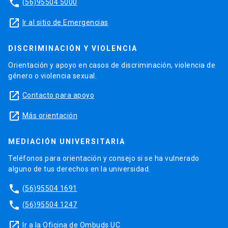
phone
(56)95504 5000
launch
Ir al sitio de Emergencias
DISCRIMINACIÓN Y VIOLENCIA
Orientación y apoyo en casos de discriminación, violencia de
género o violencia sexual.
launch
Contacto para apoyo
launch
Más orientación
MEDIACIÓN UNIVERSITARIA
Teléfonos para orientación y consejo si se ha vulnerado
alguno de tus derechos en la universidad.
phone
(56)95504 1691
phone
(56)95504 1247
launch
Ir a la Oficina de Ombuds UC