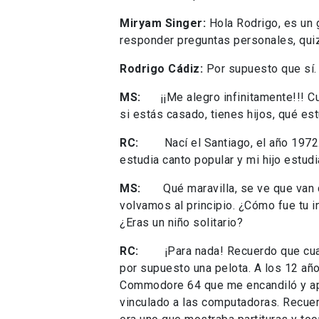
Miryam Singer:
Hola Rodrigo, es un 
responder preguntas personales, quiz
Rodrigo Cádiz:
Por supuesto que sí. 
MS:
¡¡Me alegro infinitamente!!! Cu
si estás casado, tienes hijos, qué est
RC:
Nací el Santiago, el año 1972. E
estudia canto popular y mi hijo estudi
MS:
Qué maravilla, se ve que van det
volvamos al principio. ¿Cómo fue tu i
¿Eras un niño solitario?
RC:
¡Para nada! Recuerdo que cuando
por supuesto una pelota. A los 12 año
Commodore 64 que me encandiló y ap
vinculado a las computadoras. Recue