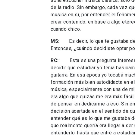
solía escuchar música clásica, solo
de la radio. Sin embargo, cada vez qu
música en sí, por entender el fenóm
crear contenido, en base a algo etér
cuando chico.
MS:
Es decir, lo que te gustaba de l
Entonces, ¿cuándo decidiste optar p
RC:
Esta es una pregunta interesante
decidir qué estudiar yo tenía básicam
guitarra. En esa época yo tocaba much
formación más bien autodidacta en el 
música, especialmente con una de mis
era algo que quizás me era más fácil 
de pensar en dedicarme a eso. Sin em
decisión acertada en el sentido de q
entender qué es lo que me gustaba de
que realmente quería era llegar a ser
entenderlo, hasta que entré a estudi