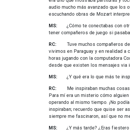
era uno que mostraba partituras y to
audio mucho más avanzado que los ot
escuchando obras de Mozart interpre
MS:
¿Cómo te conectabas con otros 
tener compañeros de juego si pasaba
RC:
Tuve muchos compañeros de jueg
vivimos en Paraguay y en realidad a
horas jugando con la computadora Com
desde que existen los mensajes via i
MS:
¿Y qué era lo que más te insp
RC:
Me inspiraban muchas cosas; la
Para mí era un misterio cómo alguien 
operando al mismo tiempo. ¡No podía
inspiraban; recuerdo que quise ser as
siempre me fascinaron, así que no me
MS:
¿Y más tarde? ¿Eras fiestero d