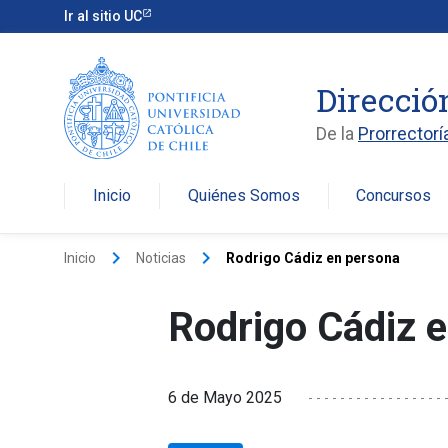
Ir al sitio UC
Direcció
De la
Prorrectorí
Inicio
Quiénes Somos
Concursos
arro
keyboard_arrow_right
keyboard_arrow_right
Inicio
Noticias
Rodrigo Cádiz en persona
Rodrigo Cádiz 
6 de Mayo 2025