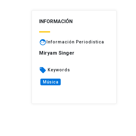
INFORMACIÓN
face
Información Periodistica
Miryam Singer
local_offer
Keywords
Música