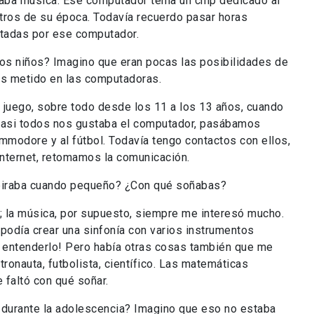
caba música. Ese computador tenía un chip dedicado al
ros de su época. Todavía recuerdo pasar horas
tadas por ese computador.
niños? Imagino que eran pocas las posibilidades de
s metido en las computadoras.
o, sobre todo desde los 11 a los 13 años, cuando
 casi todos nos gustaba el computador, pasábamos
modore y al fútbol. Todavía tengo contactos con ellos,
nternet, retomamos la comunicación.
iraba cuando pequeño? ¿Con qué soñabas?
 música, por supuesto, siempre me interesó mucho.
podía crear una sinfonía con varios instrumentos
 entenderlo! Pero había otras cosas también que me
tronauta, futbolista, científico. Las matemáticas
 faltó con qué soñar.
urante la adolescencia? Imagino que eso no estaba