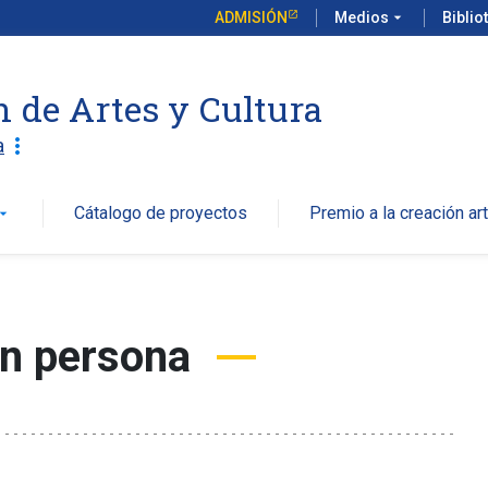
ADMISIÓN
Medios
arrow_drop_down
Biblio
n de Artes y Cultura
more_vert
a
Cátalogo de proyectos
Premio a la creación art
w_drop_down
en persona