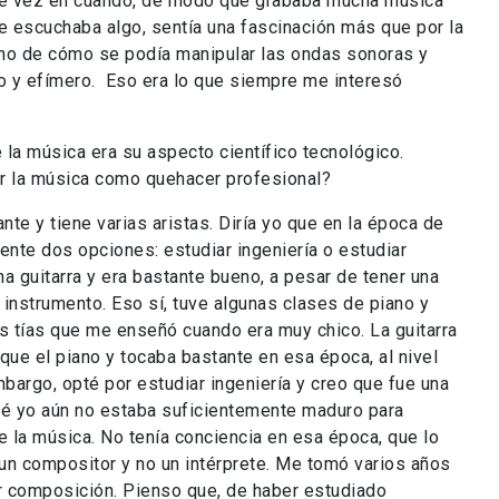
 de vez en cuando, de modo que grababa mucha música
e escuchaba algo, sentía una fascinación más que por la
eno de cómo se podía manipular las ondas sonoras y
eo y efímero. Eso era lo que siempre me interesó
a música era su aspecto científico tecnológico.
or la música como quehacer profesional?
 y tiene varias aristas. Diría yo que en la época de
ente dos opciones: estudiar ingeniería o estudiar
a guitarra y era bastante bueno, a pesar de tener una
instrumento. Eso sí, tuve algunas clases de piano y
 tías que me enseñó cuando era muy chico. La guitarra
que el piano y tocaba bastante en esa época, al nivel
bargo, opté por estudiar ingeniería y creo que fue una
ué yo aún no estaba suficientemente maduro para
 la música. No tenía conciencia en esa época, que lo
 un compositor y no un intérprete. Me tomó varios años
ar composición. Pienso que, de haber estudiado