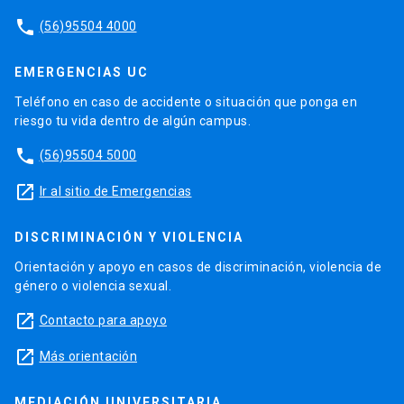
phone
(56)95504 4000
EMERGENCIAS UC
Teléfono en caso de accidente o situación que ponga en
riesgo tu vida dentro de algún campus.
phone
(56)95504 5000
launch
Ir al sitio de Emergencias
DISCRIMINACIÓN Y VIOLENCIA
Orientación y apoyo en casos de discriminación, violencia de
género o violencia sexual.
launch
Contacto para apoyo
launch
Más orientación
MEDIACIÓN UNIVERSITARIA