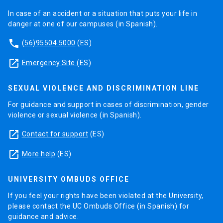
In case of an accident or a situation that puts your life in
danger at one of our campuses (in Spanish).
phone
(56)95504 5000
(ES)
launch
Emergency Site (ES)
SEXUAL VIOLENCE AND DISCRIMINATION LINE
For guidance and support in cases of discrimination, gender
violence or sexual violence (in Spanish).
launch
Contact for support
(ES)
launch
More help
(ES)
UNIVERSITY OMBUDS OFFICE
If you feel your rights have been violated at the University,
please contact the UC Ombuds Office (in Spanish) for
guidance and advice.