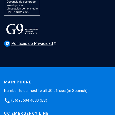
Políticas de Privacidad
verified_user
MAIN PHONE
Number to connect to all UC offices (in Spanish).
phone
(56)95504 4000
(ES)
UC EMERGENCY LINE