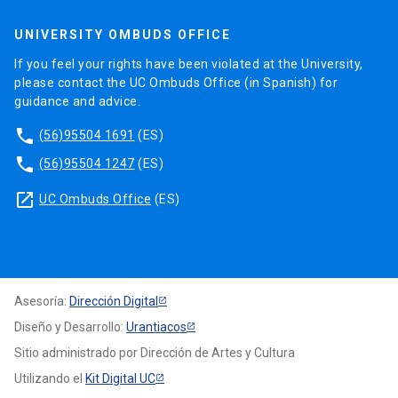
UNIVERSITY OMBUDS OFFICE
If you feel your rights have been violated at the University,
please contact the UC Ombuds Office (in Spanish) for
guidance and advice.
phone
(56)95504 1691
(ES)
phone
(56)95504 1247
(ES)
launch
UC Ombuds Office
(ES)
Asesoría:
Dirección Digital
Diseño y Desarrollo:
Urantiacos
Sitio administrado por Dirección de Artes y Cultura
Utilizando el
Kit Digital UC