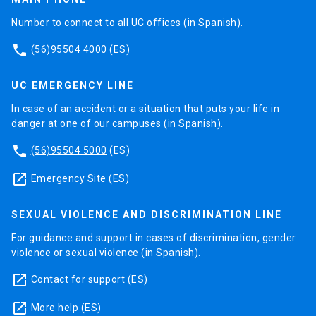
Number to connect to all UC offices (in Spanish).
phone
(56)95504 4000
(ES)
UC EMERGENCY LINE
In case of an accident or a situation that puts your life in
danger at one of our campuses (in Spanish).
phone
(56)95504 5000
(ES)
launch
Emergency Site (ES)
SEXUAL VIOLENCE AND DISCRIMINATION LINE
For guidance and support in cases of discrimination, gender
violence or sexual violence (in Spanish).
launch
Contact for support
(ES)
launch
More help
(ES)