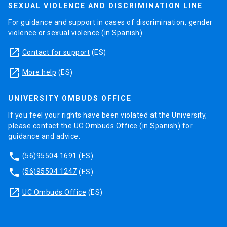
SEXUAL VIOLENCE AND DISCRIMINATION LINE
For guidance and support in cases of discrimination, gender
violence or sexual violence (in Spanish).
launch
Contact for support
(ES)
launch
More help
(ES)
UNIVERSITY OMBUDS OFFICE
If you feel your rights have been violated at the University,
please contact the UC Ombuds Office (in Spanish) for
guidance and advice.
phone
(56)95504 1691
(ES)
phone
(56)95504 1247
(ES)
launch
UC Ombuds Office
(ES)