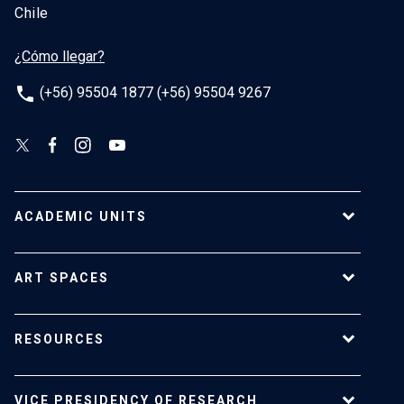
Chile
¿Cómo llegar?
phone
(+56) 95504 1877 (+56) 95504 9267
ACADEMIC UNITS
School of Architecture
ART SPACES
School of Arts
School of Design
UC Extension center
RESOURCES
School of Drama
Luksic Center
Faculty of Communications
Macchina Gallery
UC Editorial
Faculty of Letters
VICE PRESIDENCY OF RESEARCH
Vilches Spaces