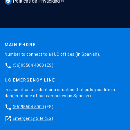
Políticas de Privacidad
verified_user
MAIN PHONE
Number to connect to all UC offices (in Spanish).
phone
(56)95504 4000
(ES)
UC EMERGENCY LINE
In case of an accident or a situation that puts your life in
danger at one of our campuses (in Spanish).
phone
(56)95504 5000
(ES)
launch
Emergency Site (ES)