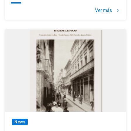
Ver más
keyboard_arrow_right
News