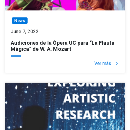
News
June 7, 2022
Audiciones de la Ópera UC para “La Flauta
Mágica” de W. A. Mozart
Ver más
keyboard_arrow_right