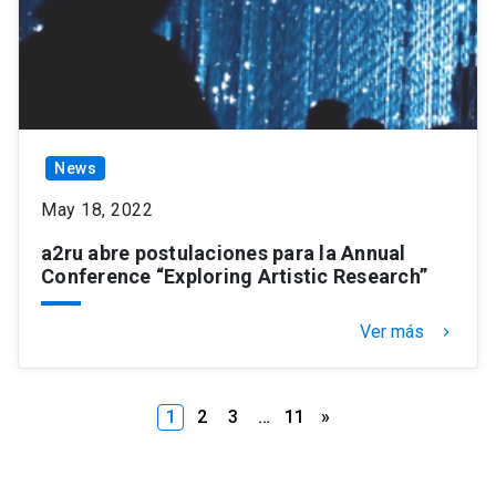
News
May 18, 2022
a2ru abre postulaciones para la Annual
Conference “Exploring Artistic Research”
Ver más
keyboard_arrow_right
Posts
1
2
3
…
11
»
pagination