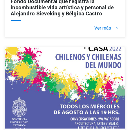
Fondo Documental que registra la
incombustible vida artística y personal de
Alejandro Sieveking y Bélgica Castro
Ver más
keyboard_arrow_right