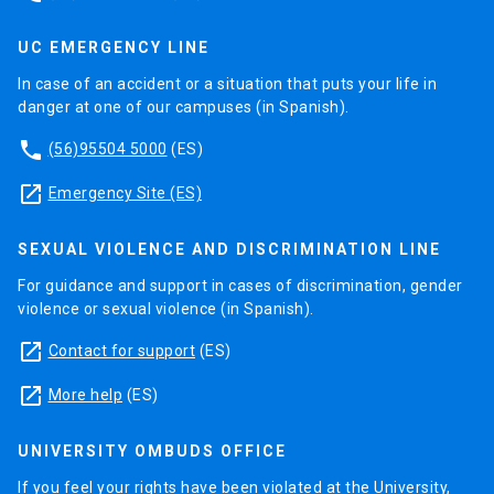
UC EMERGENCY LINE
In case of an accident or a situation that puts your life in
danger at one of our campuses (in Spanish).
phone
(56)95504 5000
(ES)
launch
Emergency Site (ES)
SEXUAL VIOLENCE AND DISCRIMINATION LINE
For guidance and support in cases of discrimination, gender
violence or sexual violence (in Spanish).
launch
Contact for support
(ES)
launch
More help
(ES)
UNIVERSITY OMBUDS OFFICE
If you feel your rights have been violated at the University,