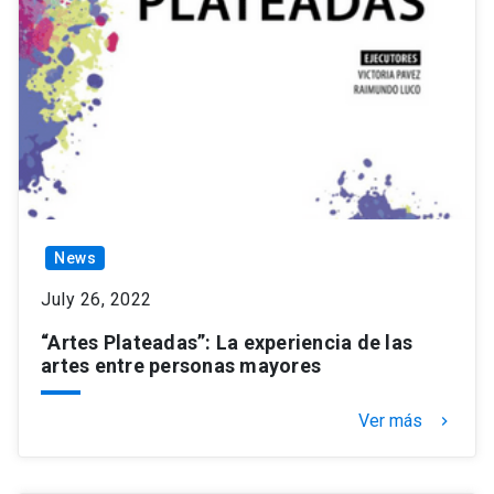
News
July 26, 2022
“Artes Plateadas”: La experiencia de las
artes entre personas mayores
Ver más
keyboard_arrow_right