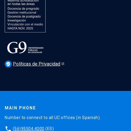
Políticas de Privacidad
verified_user
MAIN PHONE
Number to connect to all UC offices (in Spanish).
phone
(56)95504 4000
(ES)