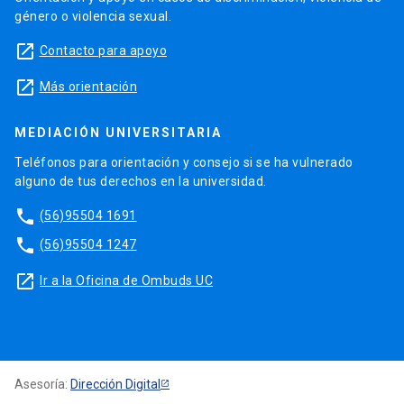
género o violencia sexual.
launch
Contacto para apoyo
launch
Más orientación
MEDIACIÓN UNIVERSITARIA
Teléfonos para orientación y consejo si se ha vulnerado
alguno de tus derechos en la universidad.
phone
(56)95504 1691
phone
(56)95504 1247
launch
Ir a la Oficina de Ombuds UC
Asesoría:
Dirección Digital