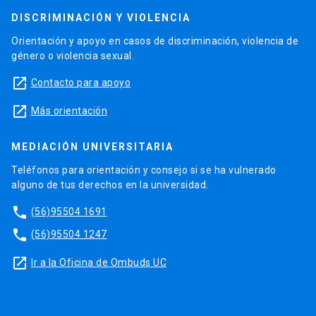
DISCRIMINACIÓN Y VIOLENCIA
Orientación y apoyo en casos de discriminación, violencia de
género o violencia sexual.
launch
Contacto para apoyo
launch
Más orientación
MEDIACIÓN UNIVERSITARIA
Teléfonos para orientación y consejo si se ha vulnerado
alguno de tus derechos en la universidad.
phone
(56)95504 1691
phone
(56)95504 1247
launch
Ir a la Oficina de Ombuds UC