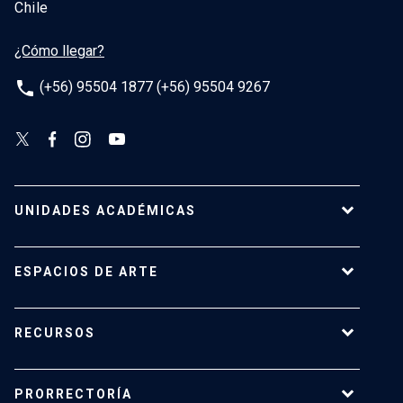
Chile
¿Cómo llegar?
phone
(+56) 95504 1877 (+56) 95504 9267
UNIDADES ACADÉMICAS
Campus Villarrica
ESPACIOS DE ARTE
Escuela de Arquitectura
Escuela de Arte
Centro de Extensión
RECURSOS
Escuela de Diseño
Centro Luksic
Escuela de Teatro
Galería Macchina
Ediciones UC
Facultad de Comunicaciones
PRORRECTORÍA
Espacio Vilches