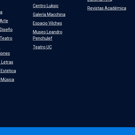
Centro Luksic
Revistas Académica
ra
Galería Macchina
 Arte
Espacio Vilches
 Diseño
Museo Leandro
 Teatro
Penchulef
e
Teatro UC
iones
 Letras
 Estética
e Música