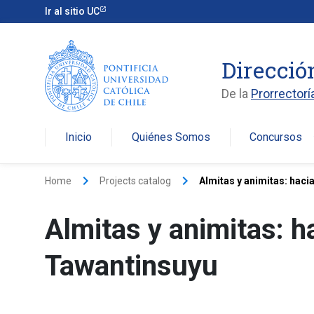
Ir al sitio UC
Direcció
De la
Prorrectorí
Inicio
Quiénes Somos
Concursos
arro
keyboard_arrow_right
keyboard_arrow_right
Home
Projects catalog
Almitas y animitas: hacia
Almitas y animitas: h
Tawantinsuyu