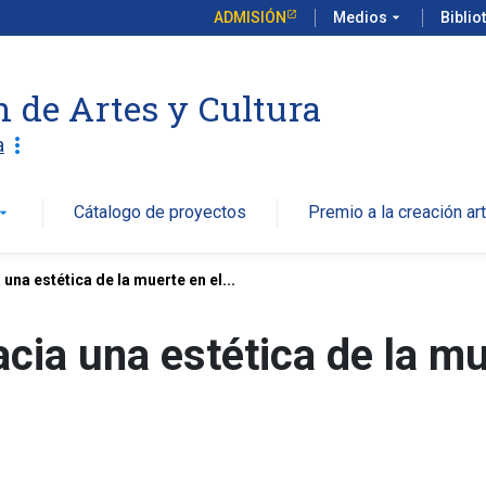
ADMISIÓN
Medios
arrow_drop_down
Biblio
n de Artes y Cultura
more_vert
a
Cátalogo de proyectos
Premio a la creación art
w_drop_down
 una estética de la muerte en el...
acia una estética de la mu