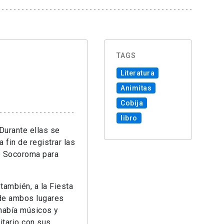
TAGS
Literatura
Animitas
Cobija
libro
 Durante ellas se
a fin de registrar las
de Socoroma para
también, a la Fiesta
 de ambos lugares
 había músicos y
itario con sus