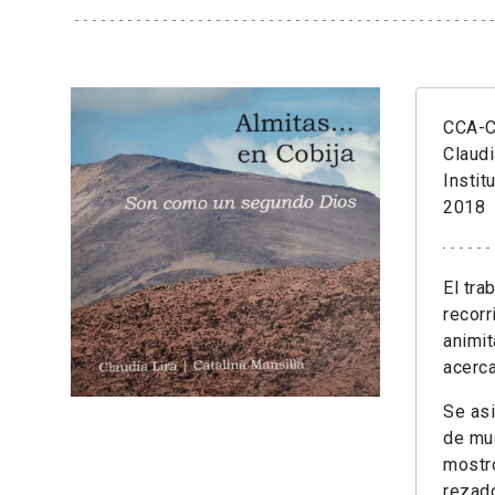
CCA-Cr
Claudi
Instit
2018
El tra
recorr
animit
acerca
Se asi
de mu
mostró
rezado