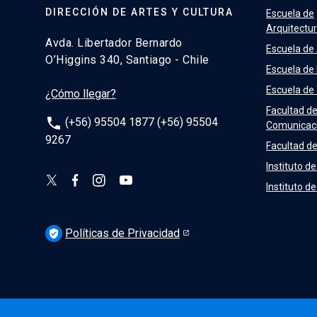
DIRECCIÓN DE ARTES Y CULTURA
Escuela de
Arquitectu
Avda. Libertador Bernardo
Escuela de
O’Higgins 340, Santiago - Chile
Escuela de
Escuela de
¿Cómo llegar?
Facultad d
phone
(+56) 95504 1877 (+56) 95504
Comunicac
9267
Facultad de
Instituto de
Instituto d
Políticas de Privacidad
verified_user