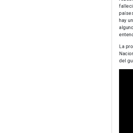
fallec
países
hay un
alguno
entend
La pro
Nacion
del gu