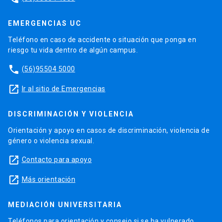
EMERGENCIAS UC
Teléfono en caso de accidente o situación que ponga en
riesgo tu vida dentro de algún campus.
phone
(56)95504 5000
launch
Ir al sitio de Emergencias
DISCRIMINACIÓN Y VIOLENCIA
Orientación y apoyo en casos de discriminación, violencia de
género o violencia sexual.
launch
Contacto para apoyo
launch
Más orientación
MEDIACIÓN UNIVERSITARIA
Teléfonos para orientación y consejo si se ha vulnerado