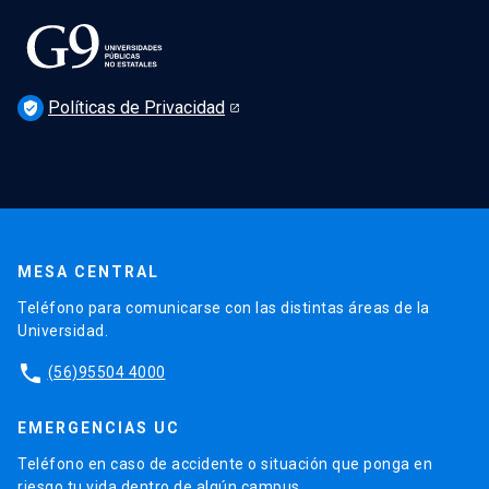
Políticas de Privacidad
verified_user
MESA CENTRAL
Teléfono para comunicarse con las distintas áreas de la
Universidad.
phone
(56)95504 4000
EMERGENCIAS UC
Teléfono en caso de accidente o situación que ponga en
riesgo tu vida dentro de algún campus.