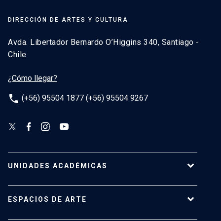
DIRECCIÓN DE ARTES Y CULTURA
Avda. Libertador Bernardo O’Higgins 340, Santiago -
Chile
¿Cómo llegar?
phone
(+56) 95504 1877 (+56) 95504 9267
UNIDADES ACADÉMICAS
Campus Villarrica
ESPACIOS DE ARTE
Escuela de Arquitectura
Escuela de Arte