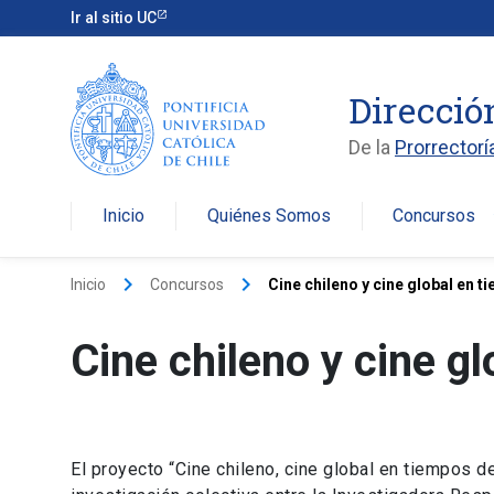
Ir al sitio UC
Direcció
De la
Prorrectorí
Inicio
Quiénes Somos
Concursos
arro
keyboard_arrow_right
keyboard_arrow_right
Inicio
Concursos
Cine chileno y cine global en t
Cine chileno y cine gl
El proyecto “Cine chileno, cine global en tiempos de