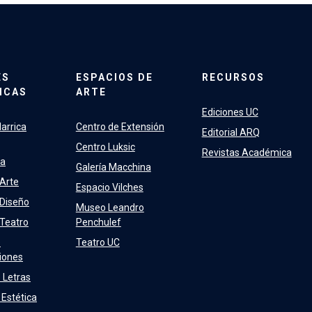
ES
ESPACIOS DE
RECURSOS
ICAS
ARTE
Ediciones UC
arrica
Centro de Extensión
Editorial ARQ
Centro Luksic
Revistas Académica
ra
Galería Macchina
 Arte
Espacio Vilches
 Diseño
Museo Leandro
 Teatro
Penchulef
e
Teatro UC
iones
 Letras
 Estética