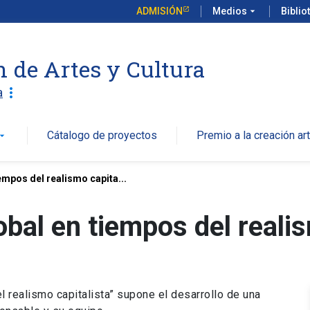
ADMISIÓN
Medios
arrow_drop_down
Biblio
n de Artes y Cultura
more_vert
a
Cátalogo de proyectos
Premio a la creación art
w_drop_down
iempos del realismo capita...
obal en tiempos del reali
l realismo capitalista” supone el desarrollo de una