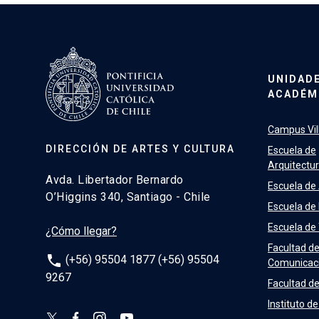
UNIDAD
ACADÉM
Campus Vill
DIRECCIÓN DE ARTES Y CULTURA
Escuela de
Arquitectu
Avda. Libertador Bernardo
Escuela de
O’Higgins 340, Santiago - Chile
Escuela de
Escuela de
¿Cómo llegar?
Facultad d
phone
(+56) 95504 1877 (+56) 95504
Comunicac
9267
Facultad de
Instituto de