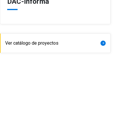
DAC-Informa
Ver catálogo de proyectos
arrow_forward