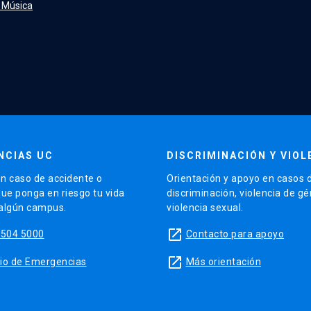
e Música
NCIAS UC
DISCRIMINACIÓN Y VIOL
n caso de accidente o
Orientación y apoyo en casos 
que ponga en riesgo tu vida
discriminación, violencia de g
 algún campus.
violencia sexual.
launch
5504 5000
Contacto para apoyo
launch
sitio de Emergencias
Más orientación