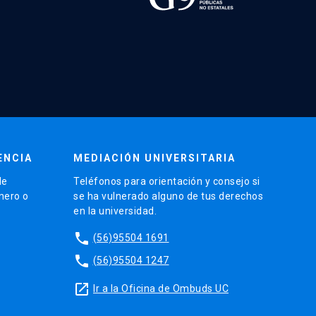
ENCIA
MEDIACIÓN UNIVERSITARIA
de
Teléfonos para orientación y consejo si
énero o
se ha vulnerado alguno de tus derechos
en la universidad.
phone
(56)95504 1691
phone
(56)95504 1247
launch
Ir a la Oficina de Ombuds UC