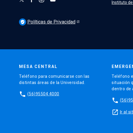
Instituto d
Políticas de Privacidad
verified_user
MESA CENTRAL
EMERGE
Teléfono para comunicarse con las
Teléfono e
distintas áreas de la Universidad.
situación 
dentro de
phone
(56)95504 4000
phone
(56)9
launch
Ir al 