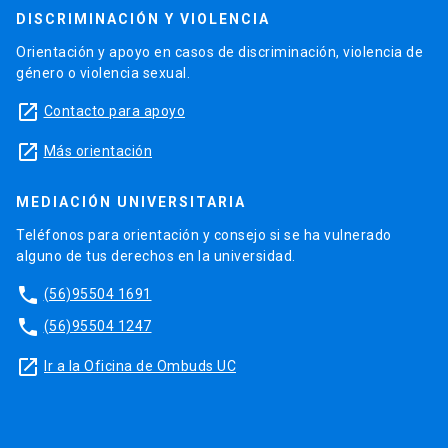
DISCRIMINACIÓN Y VIOLENCIA
Orientación y apoyo en casos de discriminación, violencia de
género o violencia sexual.
launch
Contacto para apoyo
launch
Más orientación
MEDIACIÓN UNIVERSITARIA
Teléfonos para orientación y consejo si se ha vulnerado
alguno de tus derechos en la universidad.
phone
(56)95504 1691
phone
(56)95504 1247
launch
Ir a la Oficina de Ombuds UC