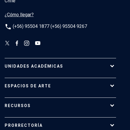
Chile
¿Cómo llegar?
phone
(+56) 95504 1877 (+56) 95504 9267
UNIDADES ACADÉMICAS
Campus Villarrica
ESPACIOS DE ARTE
Escuela de Arquitectura
Escuela de Arte
Centro de Extensión
RECURSOS
Escuela de Diseño
Centro Luksic
Escuela de Teatro
Galería Macchina
Ediciones UC
Facultad de Comunicaciones
PRORRECTORÍA
Espacio Vilches
Editorial ARQ