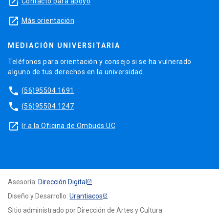
launch
Contacto para apoyo
launch
Más orientación
MEDIACIÓN UNIVERSITARIA
Teléfonos para orientación y consejo si se ha vulnerado
alguno de tus derechos en la universidad.
phone
(56)95504 1691
phone
(56)95504 1247
launch
Ir a la Oficina de Ombuds UC
Asesoría:
Dirección Digital
Diseño y Desarrollo:
Urantiacos
Sitio administrado por Dirección de Artes y Cultura