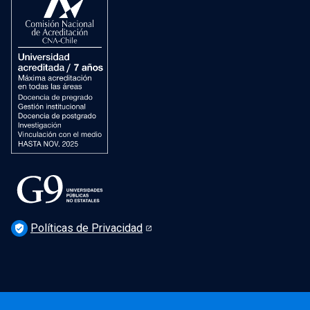
Dirección de Patrimonio Cultural
Dirección de Salud Mental, Comunidad y Bienestar
Políticas de Privacidad
verified_user