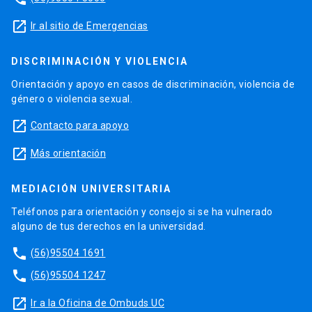
launch
Ir al sitio de Emergencias
DISCRIMINACIÓN Y VIOLENCIA
Orientación y apoyo en casos de discriminación, violencia de
género o violencia sexual.
launch
Contacto para apoyo
launch
Más orientación
MEDIACIÓN UNIVERSITARIA
Teléfonos para orientación y consejo si se ha vulnerado
alguno de tus derechos en la universidad.
phone
(56)95504 1691
phone
(56)95504 1247
launch
Ir a la Oficina de Ombuds UC