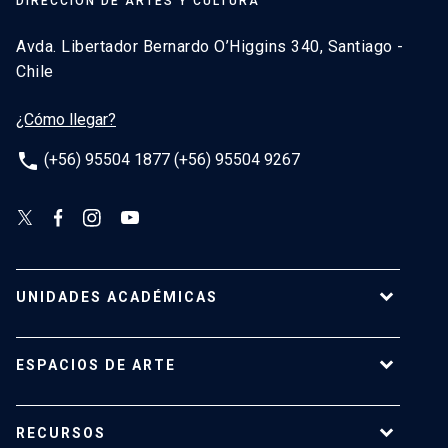
DIRECCIÓN DE ARTES Y CULTURA
Avda. Libertador Bernardo O’Higgins 340, Santiago -
Chile
¿Cómo llegar?
phone
(+56) 95504 1877 (+56) 95504 9267
UNIDADES ACADÉMICAS
Campus Villarrica
ESPACIOS DE ARTE
Escuela de Arquitectura
Escuela de Arte
Centro de Extensión
RECURSOS
Escuela de Diseño
Centro Luksic