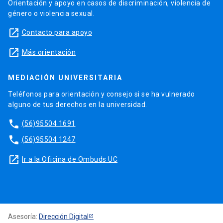
Orientación y apoyo en casos de discriminación, violencia de
género o violencia sexual.
launch
Contacto para apoyo
launch
Más orientación
MEDIACIÓN UNIVERSITARIA
Teléfonos para orientación y consejo si se ha vulnerado
alguno de tus derechos en la universidad.
phone
(56)95504 1691
phone
(56)95504 1247
launch
Ir a la Oficina de Ombuds UC
Asesoría:
Dirección Digital