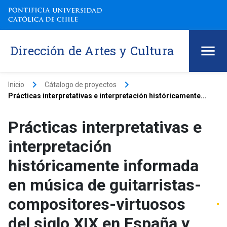
Dirección de Artes y Cultura
keyboard_arrow_right
keyboard_arrow_right
Inicio
Cátalogo de proyectos
Prácticas interpretativas e interpretación históricamente...
Prácticas interpretativas e
interpretación
históricamente informada
en música de guitarristas-
compositores-virtuosos
del siglo XIX en España y