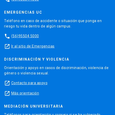
EMERGENCIAS UC
Teléfono en caso de accidente o situación que ponga en
riesgo tu vida dentro de algún campus.
phone
(56)95504 5000
launch
Ir al sitio de Emergencias
DISCRIMINACIÓN Y VIOLENCIA
Orientación y apoyo en casos de discriminación, violencia de
género o violencia sexual.
launch
Contacto para apoyo
launch
Más orientación
MEDIACIÓN UNIVERSITARIA
Teléfonos para orientación y consejo si se ha vulnerado