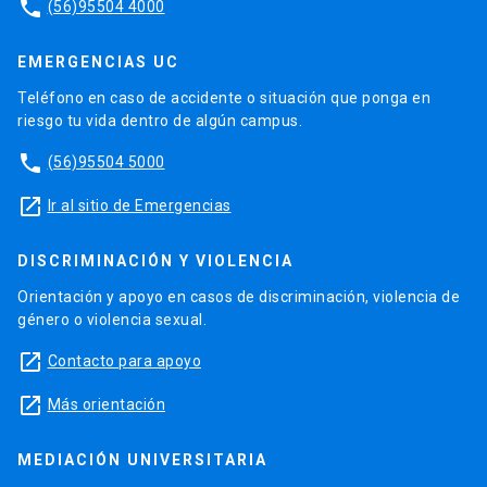
phone
(56)95504 4000
EMERGENCIAS UC
Teléfono en caso de accidente o situación que ponga en
riesgo tu vida dentro de algún campus.
phone
(56)95504 5000
launch
Ir al sitio de Emergencias
DISCRIMINACIÓN Y VIOLENCIA
Orientación y apoyo en casos de discriminación, violencia de
género o violencia sexual.
launch
Contacto para apoyo
launch
Más orientación
MEDIACIÓN UNIVERSITARIA