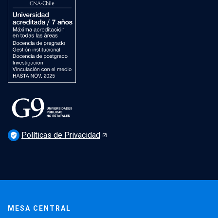
Políticas de Privacidad
verified_user
MESA CENTRAL