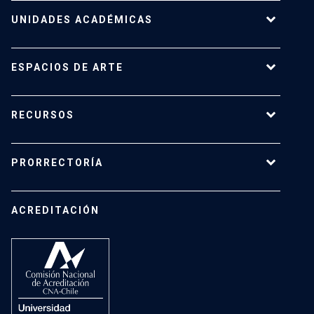
UNIDADES ACADÉMICAS
Campus Villarrica
ESPACIOS DE ARTE
Escuela de Arquitectura
Escuela de Arte
Centro de Extensión
RECURSOS
Escuela de Diseño
Centro Luksic
Escuela de Teatro
Galería Macchina
Ediciones UC
Facultad de Comunicaciones
PRORRECTORÍA
Espacio Vilches
Editorial ARQ
Facultad de Letras
Museo Leandro Penchulef
Revistas Académica
Instituto de Estética
Dirección de Desarrollo Académico
Teatro UC
ACREDITACIÓN
Instituto de Música
Dirección de Equidad de Género
Dirección de Bibliotecas
Dirección de Patrimonio Cultural
Dirección de Salud Mental, Comunidad y Bienestar