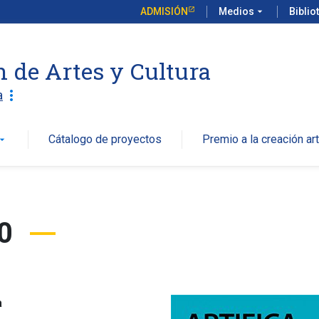
ADMISIÓN
Medios
arrow_drop_down
Biblio
n de Artes y Cultura
more_vert
a
Cátalogo de proyectos
Premio a la creación art
w_drop_down
20
a