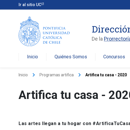
Ir al sitio UC
Direcció
De la
Prorrectorí
Inicio
Quiénes Somos
Concursos
arro
keyboard_arrow_right
keyboard_arrow_right
Inicio
Programas artifica
Artifica tu casa - 2020
Artifica tu casa - 20
Las artes llegan a tu hogar con #ArtificaTuCas