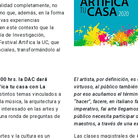
alidad completamente, no
sino que, además, en la forma
evas experiencias
en este contexto que la
ía de Investigación,
estival Artifica la UC, que
ciales, transformándolo al
.00 hrs. la DAC dará
El artista, por definición, e
fica tu casa con La
virtuoso, al público también
stintos temas vinculados a
por eso acuñamos el término 
 la música, la arquitectura y
“hacer”, facere, en italiano
o interesado en las artes y
imperativo, fai arte llegamos
 una ronda de preguntas de
público necesita participar d
maestros, a través de una 
tes y la cultura es un
Las clases magistrales de #