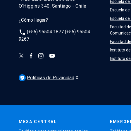
Escuela de
O’Higgins 340, Santiago - Chile
Escuela de
Escuela de
¿Cómo llegar?
Facultad d
phone
(+56) 95504 1877 (+56) 95504
Comunicac
9267
Facultad de
Instituto de
Instituto d
Políticas de Privacidad
verified_user
MESA CENTRAL
EMERGE