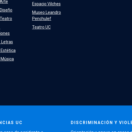
 Arte
Espacio Vilches
 Diseño
Museo Leandro
 Teatro
Penchulef
e
Teatro UC
iones
 Letras
 Estética
e Música
NCIAS UC
DISCRIMINACIÓN Y VIOL